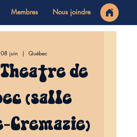
Membres
Nous joindre
 08 juin
  |  
Québec
 Théâtre de
ec (salle
-Crémazie)