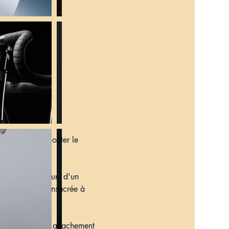
us aller à remonter le 
 Stevens.
 Stevens au cours d'un 
e partie est consacrée à 
 le public leur attachement 