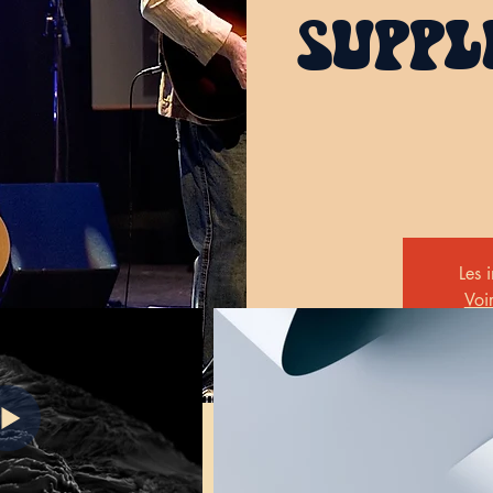
SUPP
Les 
Voi