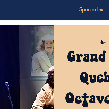
Spectacles
dim.
Grand
Québ
Octave