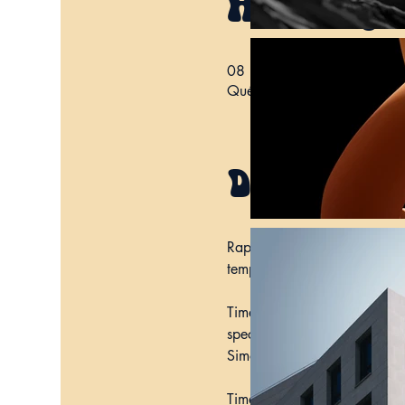
Heure et l
08 juin 2025, 15:00
Québec, 269 Bd René-Léve
Descripti
Rappelez-vous le « Flower Po
temps jusqu'aux décennies 1
Time It Was présente une rét
spectacle hommage d'environ 
Simon & Garfunkel, tandis qu
Time It Was exprime la passi