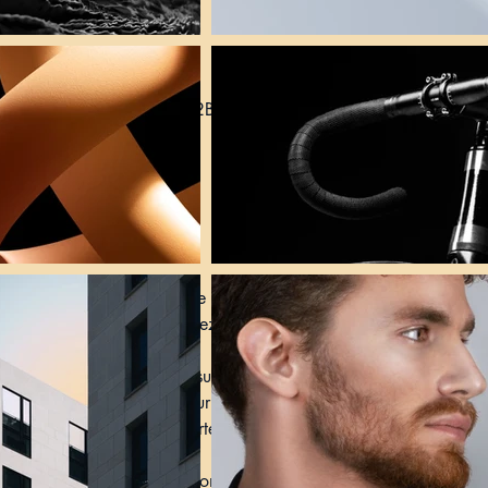
ieu
sque E, Québec, QC G1R 2B3, Canada
on
wer », l'époque du « Peace & Love ». Fermez les yeux et laissez-vo
960 et 1970 pour un rendez-vous avec Simon & Garfunkel et Cat
rospective des plus grands succès de Simon & Garfunkel et de Cat
deux heures, retraçant leur parcours musical original. La premièr
e la seconde vous transporte dans l'univers de Cat Stevens.
on de cinq musiciens chevronnés qui s'unissent pour partager avec