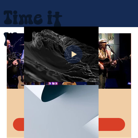
Time it
Was
La Chapelle
sam. 23 janv.
  |  
Québec
Acheter des billets