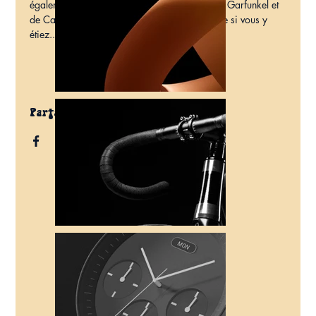
également le talent et l'imaginaire de Simon & Garfunkel et 
de Cat Stevens transposés aujourd'hui, comme si vous y 
étiez...
Partager ce spectacle