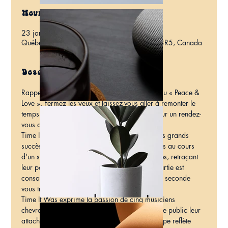
Heure et lieu
23 janv. 2027, 20:00
Québec, 620 Av. Plante, Québec, QC G1M 3R5, Canada
Description
Rappelez-vous le « Flower Power », l'époque du « Peace & 
Love ». Fermez les yeux et laissez-vous aller à remonter le 
temps jusqu'aux décennies 1960 et 1970 pour un rendez-
vous avec Simon & Garfunkel et Cat Stevens.
Time It Was présente une rétrospective des plus grands 
succès de Simon & Garfunkel et de Cat Stevens au cours 
d'un spectacle hommage d'environ deux heures, retraçant 
leur parcours musical original. La première partie est 
consacrée à Simon & Garfunkel, tandis que la seconde 
vous transporte dans l'univers de Cat Stevens.
Time It Was exprime la passion de cinq musiciens 
chevronnés qui s'unissent pour partager avec le public leur 
attachement à leurs racines musicales. Le groupe reflète 