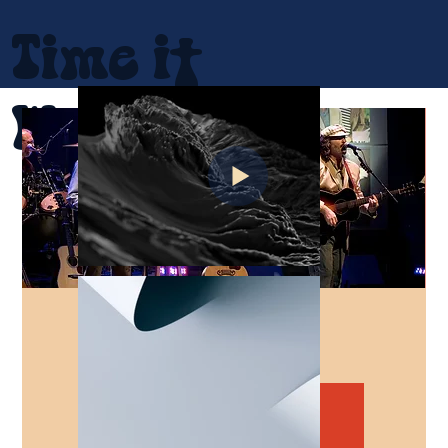
Time it
Was
L'Anglicane
sam. 28 oct.
  |  
Lévis
Les inscriptions sont closes
Voir d'autres événements