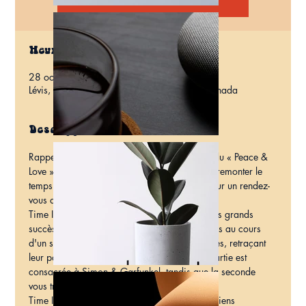
Heure et lieu
28 oct. 2023, 20:00
Lévis, 31 Rue Wolfe, Lévis, QC G6V 3X5, Canada
Description
Rappelez-vous le « Flower Power », l'époque du « Peace & 
Love ». Fermez les yeux et laissez-vous aller à remonter le 
temps jusqu'aux décennies 1960 et 1970 pour un rendez-
vous avec Simon & Garfunkel et Cat Stevens.
Time It Was présente une rétrospective des plus grands 
succès de Simon & Garfunkel et de Cat Stevens au cours 
d'un spectacle hommage d'environ deux heures, retraçant 
leur parcours musical original. La première partie est 
consacrée à Simon & Garfunkel, tandis que la seconde 
vous transporte dans l'univers de Cat Stevens.
Time It Was exprime la passion de cinq musiciens 