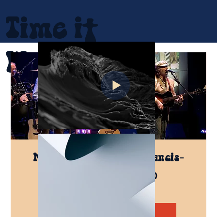
Time it
Was
Maison de la culture Francis-
Brisson (COMPLET)
sam. 02 déc.
  |  
Shawinigan