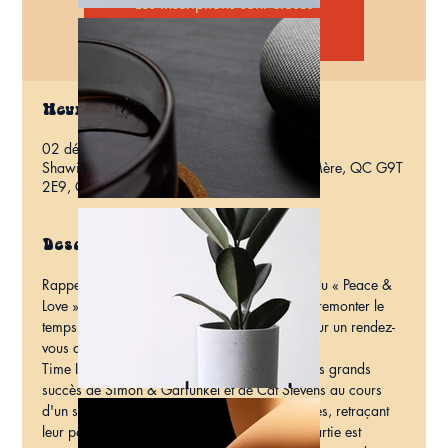
Les inscriptions sont closes
Voir d'autres événements
Heure et lieu
02 déc. 2023, 20:00
Shawinigan, 15 Av. de Grand-Mère, Grand-Mère, QC G9T
2E9, Canada
Description
Rappelez-vous le « Flower Power », l'époque du « Peace & 
Love ». Fermez les yeux et laissez-vous aller à remonter le 
temps jusqu'aux décennies 1960 et 1970 pour un rendez-
vous avec Simon & Garfunkel et Cat Stevens.
Time It Was présente une rétrospective des plus grands 
succès de Simon & Garfunkel et de Cat Stevens au cours 
d'un spectacle hommage d'environ deux heures, retraçant 
leur parcours musical original. La première partie est 