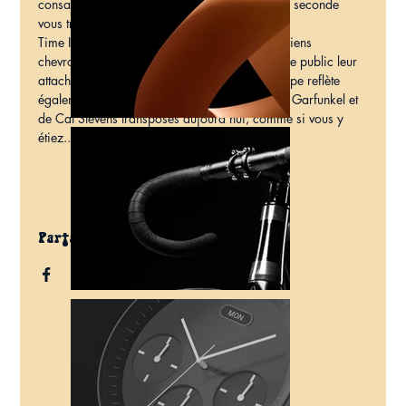
consacrée à Simon & Garfunkel, tandis que la seconde 
vous transporte dans l'univers de Cat Stevens.
Time It Was exprime la passion de cinq musiciens 
chevronnés qui s'unissent pour partager avec le public leur 
attachement à leurs racines musicales. Le groupe reflète 
également le talent et l'imaginaire de Simon & Garfunkel et 
de Cat Stevens transposés aujourd'hui, comme si vous y 
étiez...
Partager ce spectacle